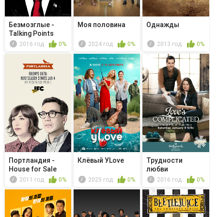
Безмозглые -
Моя половина
Однажды
Talking Points
Toward a ...
2016 год
0%
2024 год
0%
2013 год
0%
Портландия -
Клёвый УLove
Трудности
House for Sale
любви
2011 год
0%
2025 год
0%
2016 год
0%