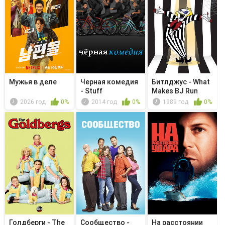
Мужья в деле
Черная комедия
Битлджус - What
- Stuff
Makes BJ Run
2026 год
0%
2014 год
0%
1989 год
0%
Голдберги - The
Сообщество -
На расстоянии