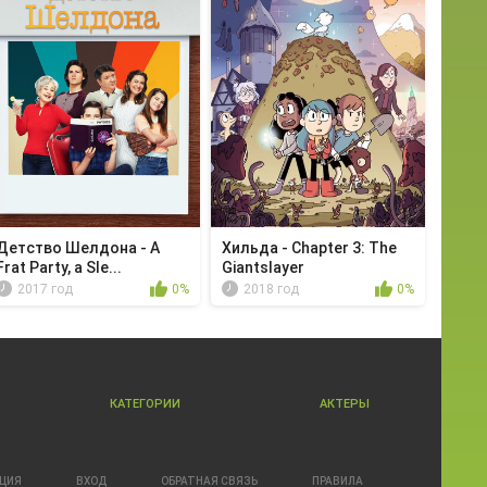
Детство Шелдона - A
Хильда - Chapter 3: The
Frat Party, a Sle...
Giantslayer
2017 год
0%
2018 год
0%
КАТЕГОРИИ
АКТЕРЫ
АЦИЯ
ВХОД
ОБРАТНАЯ СВЯЗЬ
ПРАВИЛА