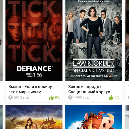
Вызов - Если я покину
Закон и порядок:
этот мир живым
Специальный корпус -...
2013 год
0%
1999 год
0%