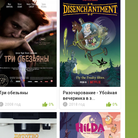
Три обезьяны
Разочарование - Убойная
вечеринка в з...
2008 год
0%
2018 год
0%