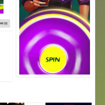
И (0)