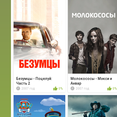
Безумцы - Поцелуй:
Молокососы - Мэкси и
Часть 2
Анвар
2007 год
0%
2007 год
0%