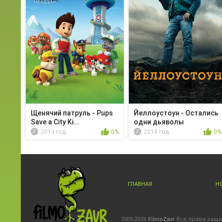
Щенячий патруль - Pups
Йеллоустоун - Остались
Save a City Ki...
одни дьяволы
2013 год
0%
2018 год
0%
ГЛАВНАЯ
Н
2005-2026
FilmoZavr
Все права защ