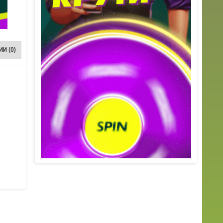
И (0)