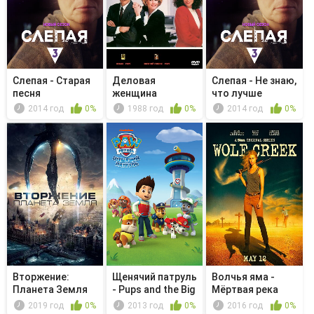
Слепая - Старая
Деловая
Слепая - Не знаю,
песня
женщина
что лучше
2014 год
0%
1988 год
0%
2014 год
0%
Вторжение:
Щенячий патруль
Волчья яма -
Планета Земля
- Pups and the Big
Мёртвая река
Fr...
2019 год
0%
2013 год
0%
2016 год
0%