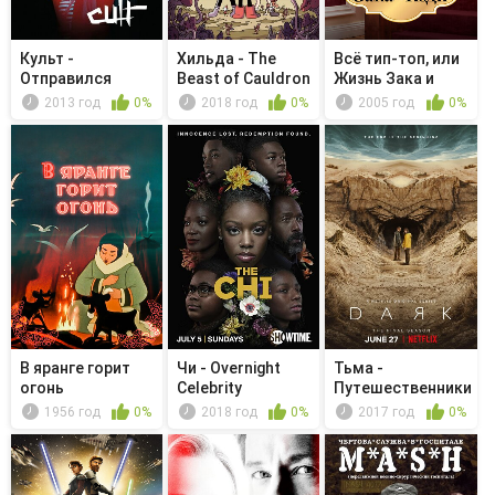
Культ -
Хильда - The
Всё тип-топ, или
Отправился
Beast of Cauldron
Жизнь Зака и
увидеть мастера
Island
Коди - ...
2013 год
0%
2018 год
0%
2005 год
0%
В яранге горит
Чи - Overnight
Тьма -
огонь
Celebrity
Путешественники
1956 год
0%
2018 год
0%
2017 год
0%