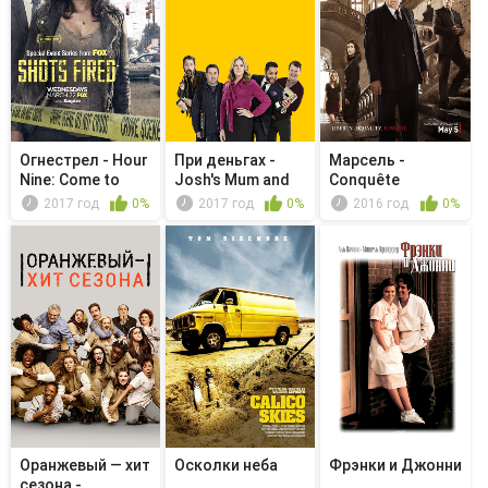
Огнестрел - Hour
При деньгах -
Марсель -
Nine: Come to
Josh's Mum and
Conquête
Jesus
Dad
2017 год
0%
2017 год
0%
2016 год
0%
Оранжевый — хит
Осколки неба
Фрэнки и Джонни
сезона -