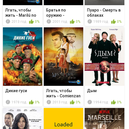
Лгать, чтобы
Братья по
Пуаро - Смерть в
жить - Marilú no
оружию -
облаках
cederá
Последний
2013 год
0%
2001 год
0%
1989 год
0%
дозор
Дикие гуси
Лгать, чтобы
Дым
жить - Comienzan
los cha...
1978 год
0%
2013 год
0%
1994 год
0%