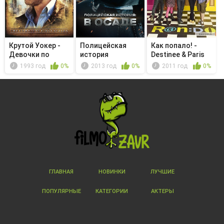
Крутой Уокер -
Полицейская
Как попало! -
Девочки по
история
Destinee & Paris
Интернету
1993 год
0%
2013 год
0%
2011 год
0%
ГЛАВНАЯ
НОВИНКИ
ЛУЧШИЕ
ПОПУЛЯРНЫЕ
КАТЕГОРИИ
АКТЕРЫ