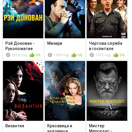
Рэй Донован -
Мизери
Чертова служба
Рукопожатие
в гoспитале
M*A*S*H - ...
2013 год
0%
1990 год
0%
1972 год
0%
Византия
Красавица и
Мистер
чудовище
Мерседес -