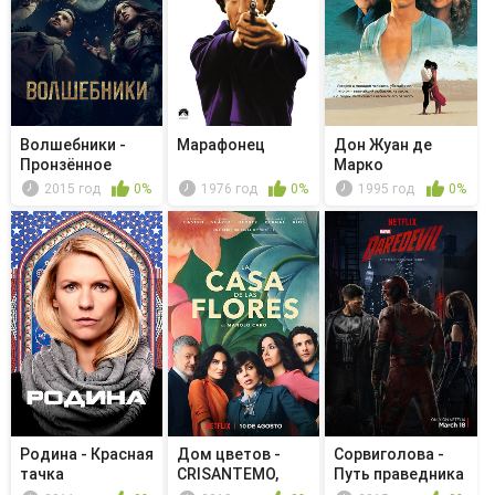
Волшебники -
Марафонец
Дон Жуан де
Пронзённое
Марко
сердце
2015 год
0%
1976 год
0%
1995 год
0%
Родина - Красная
Дом цветов -
Сорвиголова -
тачка
CRISANTEMO,
Путь праведника
(Símb. dolor)