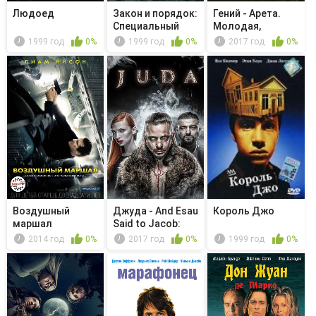
Людоед
Закон и порядок:
Гений - Арета.
Специальный
Молодая,
корпус -...
одаренная и ч...
1999 год
0%
1999 год
0%
2017 год
0%
Воздушный
Джуда - And Esau
Король Джо
маршал
Said to Jacob:
Pour ...
2014 год
0%
2017 год
0%
1999 год
0%