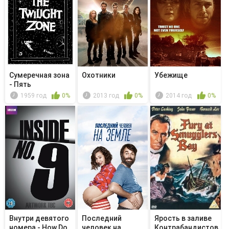
Сумеречная зона
Охотники
Убежище
- Пять
персонажей в п...
1959 год
0%
2013 год
0%
2014 год
0%
Внутри девятого
Последний
Ярость в заливе
номера - How Do
человек на
Контрабандистов