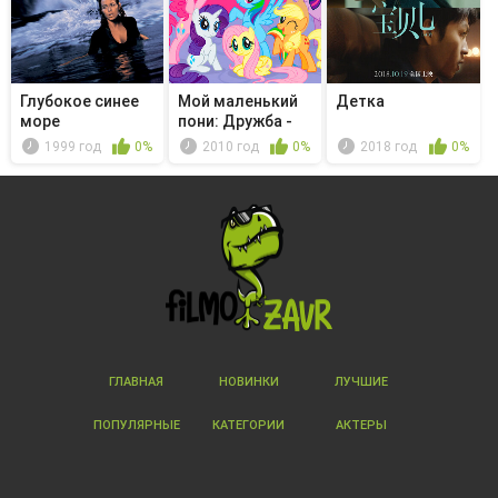
Глубокое синее
Мой маленький
Детка
море
пони: Дружба -
это чудо...
1999 год
0%
2010 год
0%
2018 год
0%
ГЛАВНАЯ
НОВИНКИ
ЛУЧШИЕ
ПОПУЛЯРНЫЕ
КАТЕГОРИИ
АКТЕРЫ