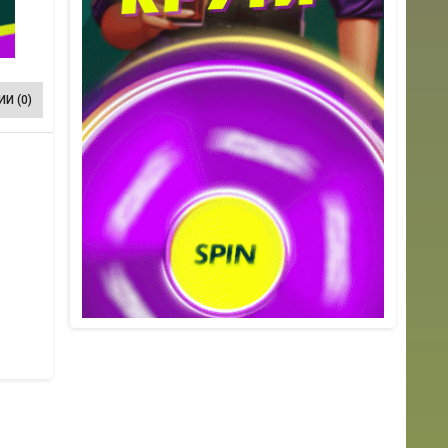
И (0)