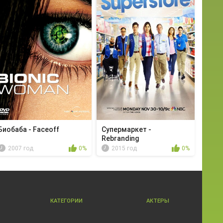
Биобаба - Faceoff
Супермаркет -
Rebranding
2007 год
0%
2015 год
0%
КАТЕГОРИИ
АКТЕРЫ