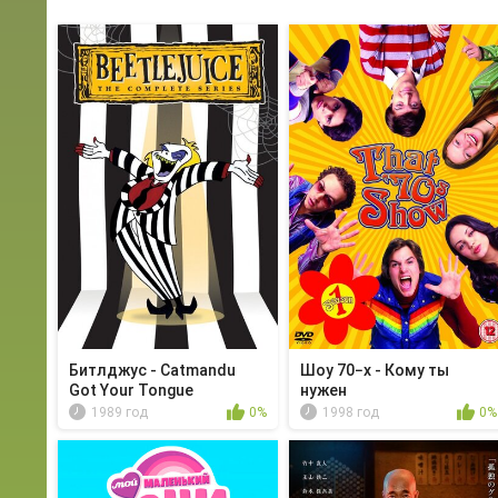
Битлджус - Catmandu
Шоу 70−х - Кому ты
Got Your Tongue
нужен
1989 год
0%
1998 год
0%