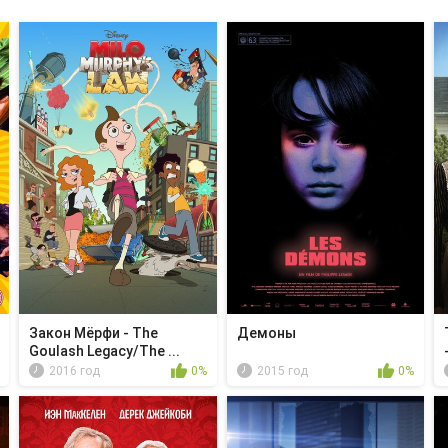
Закон Мёрфи - The
Демоны
Goulash Legacy/The ...
2016 год
0%
2015 год
0%