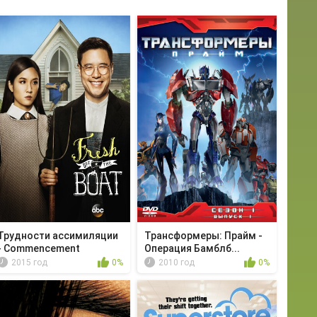
Трудности ассимиляции
Трансформеры: Прайм -
- Commencement
Операция Бамблб...
2015 год
0%
2010 год
0%