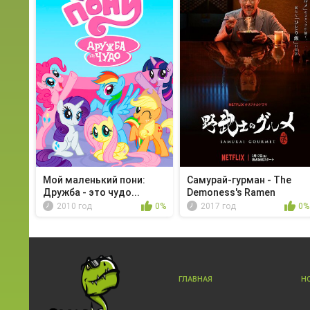
Мой маленький пони:
Самурай-гурман - The
Дружба - это чудо...
Demoness's Ramen
2010 год
0%
2017 год
0%
ГЛАВНАЯ
Н