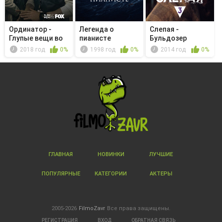
Ординатор -
Легенда о
Слепая -
Глупые вещи во
пианисте
Бульдозер
имя секса
2018 год
0%
1998 год
0%
2014 год
0%
ГЛАВНАЯ
НОВИНКИ
ЛУЧШИЕ
ПОПУЛЯРНЫЕ
КАТЕГОРИИ
АКТЕРЫ
2005-2026
FilmoZavr
Все права защищены.
РЕГИСТРАЦИЯ
ВХОД
ОБРАТНАЯ СВЯЗЬ