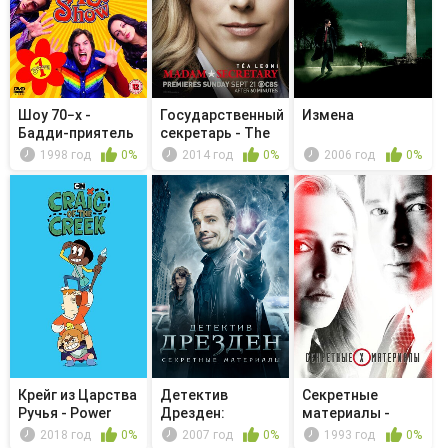
Шоу 70−х -
Государственный
Измена
Бадди-приятель
секретарь - The
Эрика
Middl...
1998 год
0%
2014 год
0%
2006 год
0%
Крейг из Царства
Детектив
Секретные
Ручья - Power
Дрезден:
материалы -
Punchers
Секретные
Происхождение
2018 год
0%
2007 год
0%
1993 год
0%