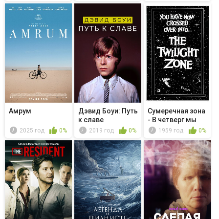
материалы...
Амрум
Дэвид Боуи: Путь
Сумеречная зона
к славе
- В четверг мы
возвра...
2025 год
0%
2019 год
0%
1959 год
0%