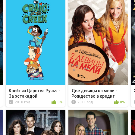
Крейг из Царства Ручья -
Две девицы на мели -
За эстакадой
Рождество в кредит
2018 год
0%
2011 год
0%