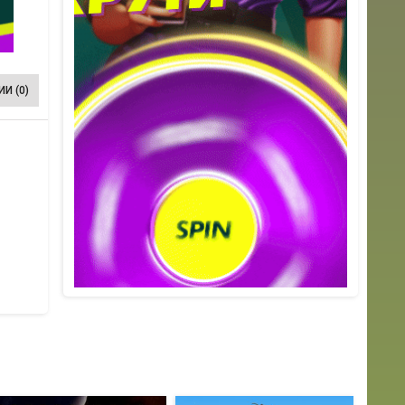
И (0)