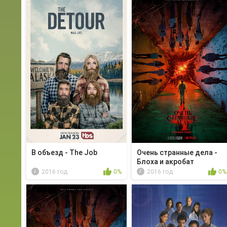
В объезд - The Job
Очень странные дела -
Блоха и акробат
2016 год
0%
2016 год
0%