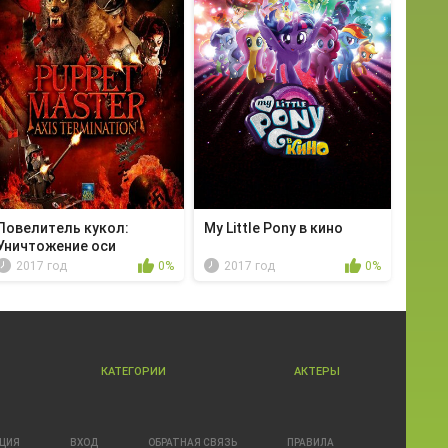
Повелитель кукол:
My Little Pony в кино
Уничтожение оси
2017 год
0%
2017 год
0%
КАТЕГОРИИ
АКТЕРЫ
АЦИЯ
ВХОД
ОБРАТНАЯ СВЯЗЬ
ПРАВИЛА