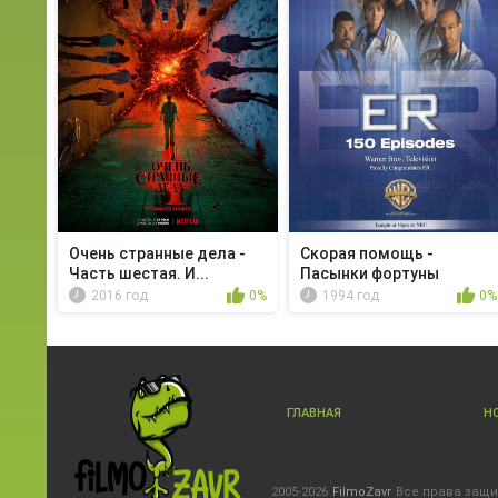
Очень странные дела -
Скорая помощь -
Часть шестая. И...
Пасынки фортуны
2016 год
0%
1994 год
0%
ГЛАВНАЯ
Н
2005-2026
FilmoZavr
Все права защ