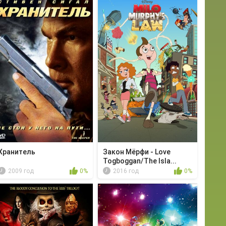
Хранитель
Закон Мёрфи - Love
Togboggan/The Isla...
2009 год
0%
2016 год
0%