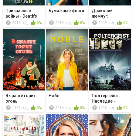
Призрачные
Бумажные флаги
Драконий
войны - Death's
жемчуг:
Door
Эволюция
2017 год
0%
2018 год
0%
2009 год
0%
В яранге горит
Нобл
Полтергейст:
огонь
Наследие -
Ирландский ку...
1956 год
0%
2014 год
0%
1996 год
0%