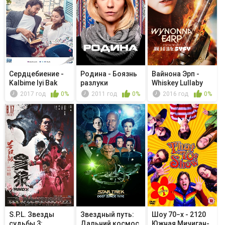
Сердцебиение -
Родина - Боязнь
Вайнона Эрп -
Kalbime Iyi Bak
разлуки
Whiskey Lullaby
2017 год
0%
2011 год
0%
2016 год
0%
S.P.L. Звезды
Звездный путь:
Шоу 70−х - 2120
судьбы 3:
Дальний космос
Южная Мичиган-