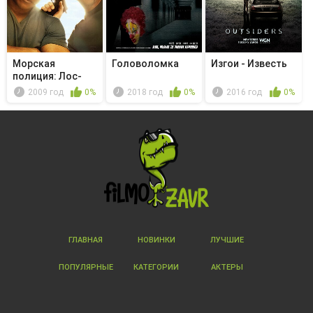
Морская
Головоломка
Изгои - Известь
полиция: Лос-
Анджелес -
2009 год
0%
2018 год
0%
2016 год
0%
Can't...
ГЛАВНАЯ
НОВИНКИ
ЛУЧШИЕ
ПОПУЛЯРНЫЕ
КАТЕГОРИИ
АКТЕРЫ