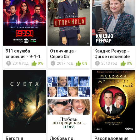
911 служба
Отличница -
Кандис Ренуар -
спасения - 9-1-1.
Серия 05
Qui se ressemble
На что ж...
s'as...
2018 год
0%
2017 год
0%
2013 год
0%
Беготня
Любовь по
Расследования