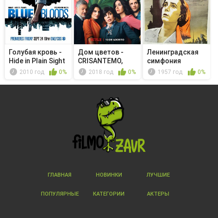
Голубая кровь -
Дом цветов -
Ленинградская
Hide in Plain Sight
CRISANTEMO,
симфония
(Símb. dolor)
2010 год
0%
2018 год
0%
1957 год
0%
ГЛАВНАЯ
НОВИНКИ
ЛУЧШИЕ
ПОПУЛЯРНЫЕ
КАТЕГОРИИ
АКТЕРЫ