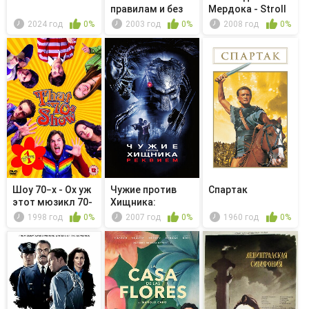
правилам и без
Мердока - Stroll
on the...
2024 год
0%
2003 год
0%
2008 год
0%
Шоу 70−х - Ох уж
Чужие против
Спартак
этот мюзикл 70-
Хищника:
х
Реквием
1998 год
0%
2007 год
0%
1960 год
0%