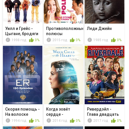
Уилл и Грейс -
Противоположные
Леди Джейн
Цыгане, бродяги
полюсы
и сорняки
1998 год
0%
2015 год
0%
1985 год
0%
Скорая помощь -
Когда зовёт
Ривердэйл -
На волоске
сердце -
Глава двадцать
Сердечное
третья. Шк...
1994 год
0%
2014 год
0%
2017 год
0%
желание