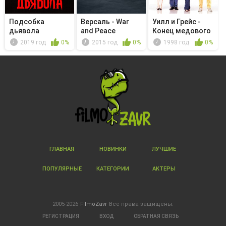
Подсобка
Версаль - War
Уилл и Грейс -
дьявола
and Peace
Конец медового
месяца
2019 год
0%
2015 год
0%
1998 год
0%
ГЛАВНАЯ
НОВИНКИ
ЛУЧШИЕ
ПОПУЛЯРНЫЕ
КАТЕГОРИИ
АКТЕРЫ
2005-2026
FilmoZavr
Все права защищены.
РЕГИСТРАЦИЯ
ВХОД
ОБРАТНАЯ СВЯЗЬ