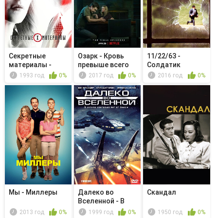
Секретные
Озарк - Кровь
11/22/63 -
материалы -
превыше всего
Солдатик
Одри Поли
1993 год
0%
2017 год
0%
2016 год
0%
Мы - Миллеры
Далеко во
Скандал
Вселенной - В
логове льва: ...
2013 год
0%
1999 год
0%
1950 год
0%