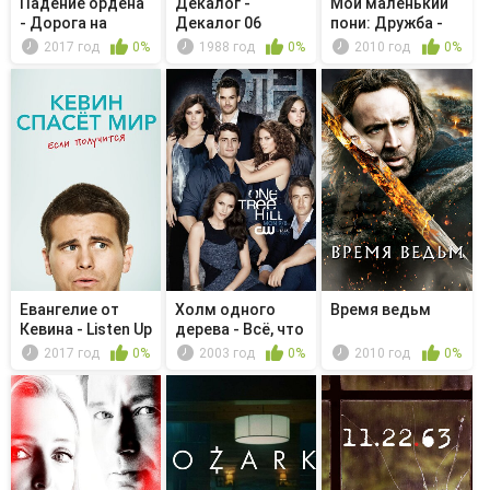
Падение ордена
Декалог -
Мой маленький
- Дорога на
Декалог 06
пони: Дружба -
Шартр
это чудо...
2017 год
0%
1988 год
0%
2010 год
0%
Евангелие от
Холм одного
Время ведьм
Кевина - Listen Up
дерева - Всё, что
я натворил
2017 год
0%
2003 год
0%
2010 год
0%