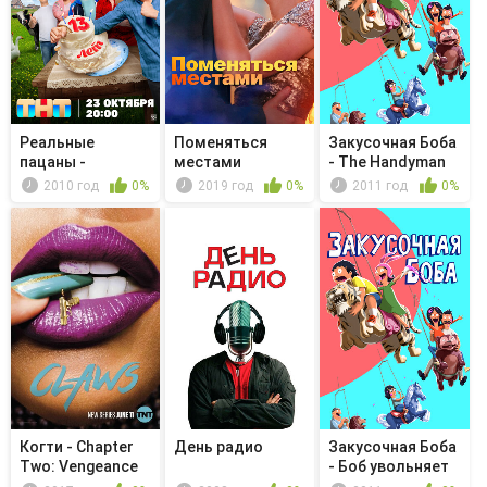
Реальные
Поменяться
Закусочная Боба
пацаны -
местами
- The Handyman
Кровавая
Can
2010 год
0%
2019 год
0%
2011 год
0%
свадьба
Когти - Chapter
День радио
Закусочная Боба
Two: Vengeance
- Боб увольняет
детей