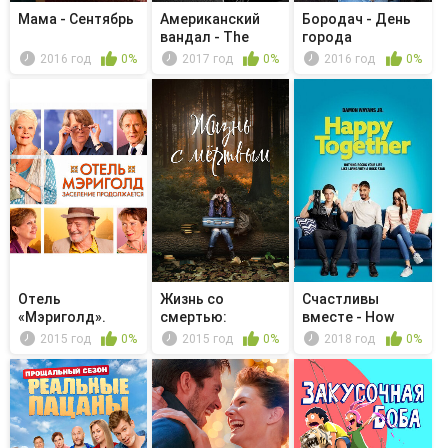
Мама - Сентябрь
Американский
Бородач - День
вандал - The
города
Brownout
2016 год
0%
2017 год
0%
2016 год
0%
Отель
Жизнь со
Счастливы
«Мэриголд».
смертью:
вместе - How
Заселение
история любви
Jake and Clair...
2015 год
0%
2015 год
0%
2018 год
0%
продолжается