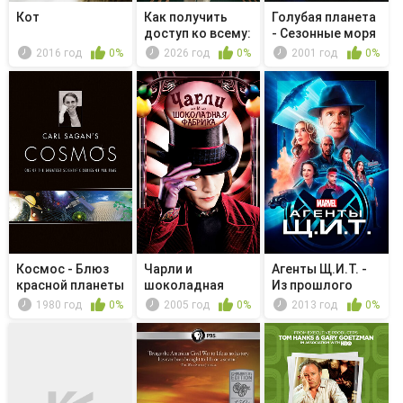
Кот
Как получить
Голубая планета
доступ ко всему:
- Сезонные моря
Реверс-...
2016 год
0%
2026 год
0%
2001 год
0%
Космос - Блюз
Чарли и
Агенты Щ.И.Т. -
красной планеты
шoколадная
Из прошлого
фабрика
1980 год
0%
2005 год
0%
2013 год
0%