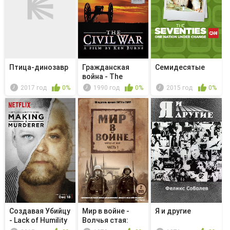
Птица-динозавр
Гражданская
Семидесятые
война - The
Better Angels...
2017 год
0%
1990 год
0%
2015 год
0%
Создавая Убийцу
Мир в войне -
Я и другие
- Lack of Humility
Волчья стая:
Подводные ...