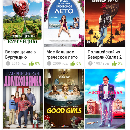
Возвращение в
Мое большое
Полицейский из
Бургундию
греческое лето
Беверли-Хиллз 2
2016 год
0%
2009 год
0%
1987 год
0%