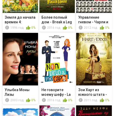
Земля до начала
Более полный
Управление
времен 4:
дом - Break a Leg
гневом - Чарли и
Путешествие...
проститутка
1996 год
0%
2016 год
0%
2012 год
0%
Улыбка Моны
Не говорите
Зои Харт из
Лизы
моему шефу - La
южного штата -
vita che ...
Чудеса
2003 год
0%
2016 год
0%
2011 год
0%