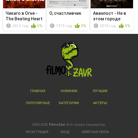
Чикаго в Огне -
О, счастливчик
Аванпост - Не в
The Beating Heart
этом городе
2012 год
0%
1973 год
0%
2018 год
0%
ГЛАВНАЯ
НОВИНКИ
ЛУЧШИЕ
ПОПУЛЯРНЫЕ
КАТЕГОРИИ
АКТЕРЫ
2005-2026
FilmoZavr
Все права защищены.
РЕГИСТРАЦИЯ
ВХОД
ОБРАТНАЯ СВЯЗЬ