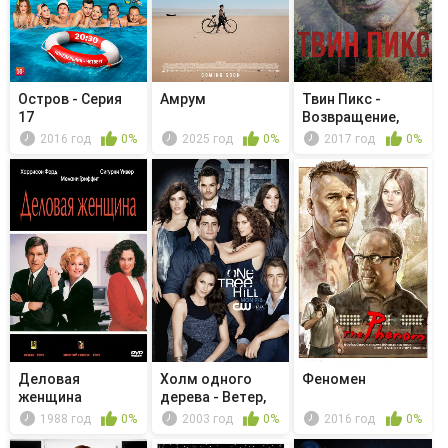
Остров - Серия
Амрум
Твин Пикс -
17
Возвращение,
часть 13
2016 год
0%
2025 год
0%
2017 год
0%
Деловая
Холм одного
Феномен
женщина
дерева - Ветер,
унёсший м...
1988 год
0%
2003 год
0%
2016 год
0%