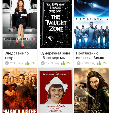
Следствие по
Сумеречная зона
Притяжению
телу -
- В четверг мы
вопреки - Бекон
Похороненные
возвра...
2011 год
0%
1959 год
0%
2009 год
0%
тайны