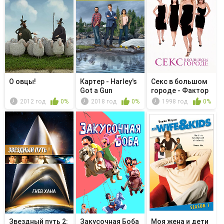
О овцы!
Картер - Harley's
Секс в большом
Got a Gun
городе - Фактор
"Ф...
2012 год
0%
2018 год
0%
1998 год
0%
Звездный путь 2:
Закусочная Боба
Моя жена и дети