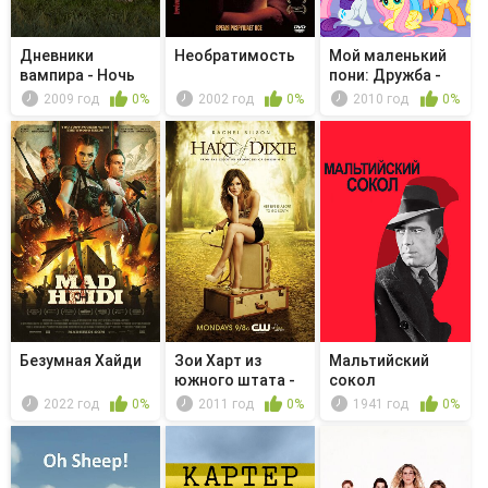
Дневники
Необратимость
Мой маленький
вампира - Ночь
пони: Дружба -
кометы
это чудо...
2009 год
0%
2002 год
0%
2010 год
0%
Безумная Хайди
Зои Харт из
Мальтийский
южного штата -
сокол
The Curlin...
2022 год
0%
2011 год
0%
1941 год
0%