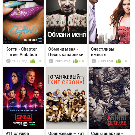
Когти - Chapter
Обмани меня -
Счастливы
Three: Ambition
Песнь канарейки
вместе
2017 год
0%
2009 год
0%
2009 год
0%
911 служба
Оранжевый — хит
Сыны анархии -