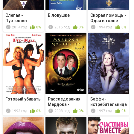
Слепая -
В ловушке
Скорая помощь -
Пустоцвет
Одна в толпе
2014 год
0%
2015 год
0%
1994 год
0%
Готовый убивать
Расследования
Баффи -
Мердока -
истребительница
Murdoch and t...
вампиров - Ра...
1993 год
0%
2008 год
0%
1997 год
0%