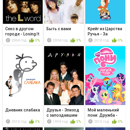
Секс в другом
Быть с вами
Крейг из Царства
городе - Losing It
Ручья - За
эстакадой
2004 год
0%
2004 год
0%
2018 год
0%
Дневник слабака
Друзья - Эпизод
Мой маленький
с запоздавшим
пони: Дружба -
днём бл...
это чудо...
2010 год
0%
1994 год
0%
2010 год
0%