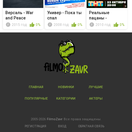
Версаль - War
Универ - Пока ты
Реальные
and Peace
спал
пацаны -
Дежурный по
2015 год
0%
2008 год
0%
2010 год
0%
городу
ГЛАВНАЯ
НОВИНКИ
ЛУЧШИЕ
ПОПУЛЯРНЫЕ
КАТЕГОРИИ
АКТЕРЫ
2005-2026
FilmoZavr
Все права защищены.
РЕГИСТРАЦИЯ
ВХОД
ОБРАТНАЯ СВЯЗЬ