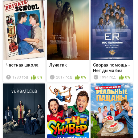
Частная школа
Лунатик
Скорая помощь -
Нет дыма без
огня
1983 год
0%
2017 год
0%
1994 год
0%