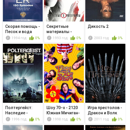
Скорая помощь -
Секретные
Дикость 2
Песок и вода
материалы -
Мутация
1994 год
0%
1993 год
0%
2003 год
0%
основателя
Полтергейст:
Шоу 70−х - 2120
Игра престолов -
Наследие -
Южная Мичиган-
Дракон и Волк
Ирландский ку...
авеню
1996 год
0%
1998 год
0%
2011 год
0%