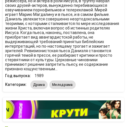
режиссера, но и актера в роли Иисуса, в труппу набрал
своих друзей-актеров, вынужденно перебивающихся
озвучиванием порнофильмов и телерекламой. Мирей
играет Марию Магдалину и в пьесе, и в самом фильме.
Даниэль увлекается совершенно неортодоксальными
теориями, с которыми сталкивается по мере исследования
жизни Христа, включая вопрос об истинных родителях
Иисуса. Когда пьеса, наконец, поставлена, она
приобретает вид авангардистской работы, не
выдерживающей требований принятых библейских
интерпретаций, но по-настоящему трогает и зажигает
зрителей. Ревизионистская пьеса Даниэля становится
горячей темой в прессе, ее разбирают критики и просто
стервятники от культуры. Церковные чиновники
принимают решение запретить пьесу, ее содержание
признано кощунственным...
Год выпуска:
1989
Категории:
Драма
Мелодрама