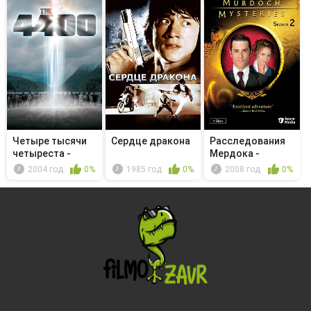
Четыре тысячи
Сердце дракона
Расследования
четыреста -
Мердока -
Ужасающе бы...
Promising You...
2004 год
0%
1985 год
0%
2008 год
0%