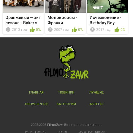
Оранжевый — хит
Молокососы -
Исчезновение -
сезона - Baker's
Фрэнки
Birthday Boy
Dozen
2013 год
0%
2007 год
0%
2017 год
0%
ГЛАВНАЯ
НОВИНКИ
ЛУЧШИЕ
ПОПУЛЯРНЫЕ
КАТЕГОРИИ
АКТЕРЫ
2005-2026
FilmoZavr
Все права защищены.
РЕГИСТРАЦИЯ
ВХОД
ОБРАТНАЯ СВЯЗЬ