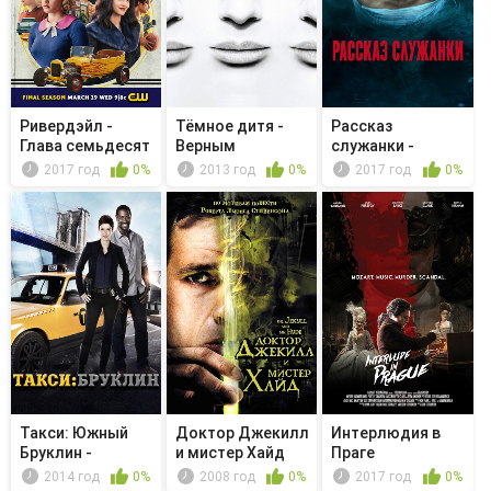
Ривердэйл -
Тёмное дитя -
Рассказ
Глава семьдесят
Верным
служанки -
четвертая...
рассудком и
Дорогая
2017 год
0%
2013 год
0%
2017 год
0%
здра...
Фредова
Такси: Южный
Доктор Джекилл
Интерлюдия в
Бруклин -
и мистер Хайд
Праге
Brooklyn Heights
2014 год
0%
2008 год
0%
2017 год
0%