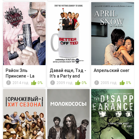
Район Эль
Давай еще, Тэд -
Апрельский снег
Принсипе - La
It's a Party and
jaula de oro
I'l...
2014 год
0%
2009 год
0%
2005 год
0%