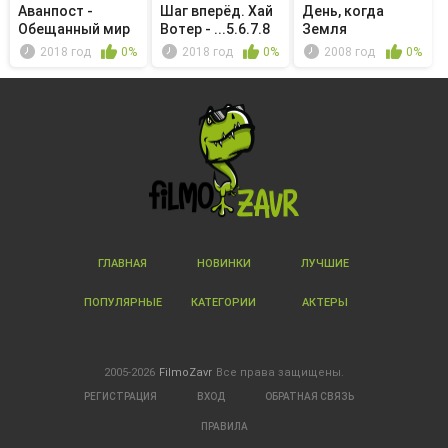
Аванпост -
Шаг вперёд. Хай
День, когда
Обещанный мир
Вотер - ...5.6.7.8
Земля
остановилась
2018 год
0%
2018 год
0%
2008 год
0%
ГЛАВНАЯ
НОВИНКИ
ЛУЧШИЕ
ПОПУЛЯРНЫЕ
КАТЕГОРИИ
АКТЕРЫ
2005-2026
FilmoZavr
Все права защищены.
РЕГИСТРАЦИЯ
ВХОД
ОБРАТНАЯ СВЯЗЬ
ПРАВИЛА