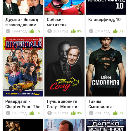
Друзья - Эпизод
Собаки-
Кловерфилд, 10
с запоздавшим
мстители
днём бл...
1994 год
0%
2019 год
0%
2016 год
0%
Ривердэйл -
Лучше звоните
Тайны
Chapter Four: The
Солу - Молот и
Смолвилля -
Last Pi...
наковальня
Патриот
2017 год
0%
2015 год
0%
2001 год
0%