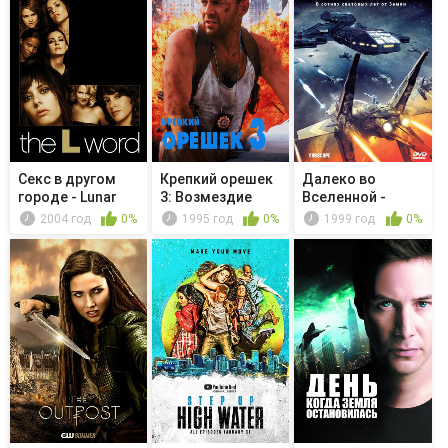
Секс в другом
Крепкий орешек
Далеко во
городе - Lunar
3: Возмездие
Вселенной -
Cycle
Второй раз я не...
2004 год
0%
1995 год
0%
1999 год
0%