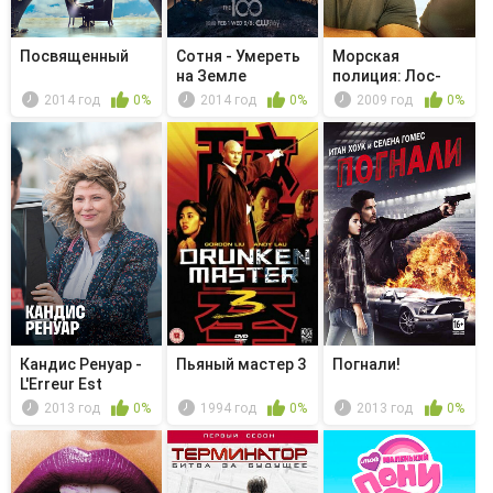
Посвященный
Сотня - Умереть
Морская
на Земле
полиция: Лос-
Анджелес -
2014 год
0%
2014 год
0%
2009 год
0%
Возде...
Кандис Ренуар -
Пьяный мастер 3
Погнали!
L'Erreur Est
Humaine
2013 год
0%
1994 год
0%
2013 год
0%