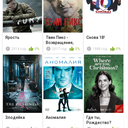
Ярость
Твин Пикс -
Снова 18!
Возвращение,
часть 11
2014 год
0%
2017 год
0%
1988 год
0%
Злодейка
Аномалия
Где ты,
Рождество?