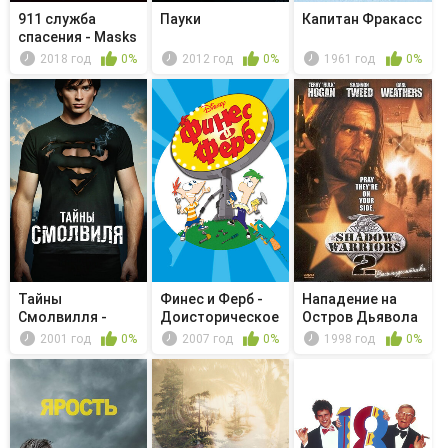
911 служба
Пауки
Капитан Фракасс
спасения - Masks
2018 год
0%
2012 год
0%
1961 год
0%
Тайны
Финес и Ферб -
Нападение на
Смолвилля -
Доисторическое
Остров Дьявола
Обещание
Триштат...
2: Гора С...
2001 год
0%
2007 год
0%
1998 год
0%