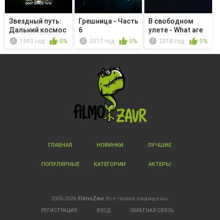
Звездный путь:
Грешница - Часть
В свободном
Дальний космос
6
улете - What are
9 - Дет...
your tho...
1993 год
0%
2017 год
0%
2018 год
0%
ГЛАВНАЯ
НОВИНКИ
ЛУЧШИЕ
ПОПУЛЯРНЫЕ
КАТЕГОРИИ
АКТЕРЫ
2005-2026
FilmoZavr
Все права защищены.
РЕГИСТРАЦИЯ
ВХОД
ОБРАТНАЯ СВЯЗЬ