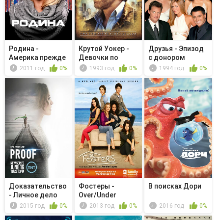
Родина -
Крутой Уокер -
Друзья - Эпизод
Америка прежде
Девочки по
с донором
всего
Интернету
2011 год
0%
1993 год
0%
1994 год
0%
Доказательство
Фостеры -
В поисках Дори
- Личное дело
Over/Under
2015 год
0%
2013 год
0%
2016 год
0%