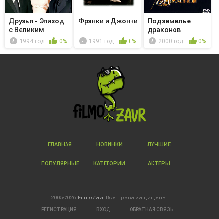
Друзья - Эпизод
Фрэнки и Джонни
Подземелье
с Великим
драконов
Поцелуем Рэ...
1994 год
0%
1991 год
0%
2000 год
0%
ГЛАВНАЯ
НОВИНКИ
ЛУЧШИЕ
ПОПУЛЯРНЫЕ
КАТЕГОРИИ
АКТЕРЫ
2005-2026
FilmoZavr
Все права защищены.
РЕГИСТРАЦИЯ
ВХОД
ОБРАТНАЯ СВЯЗЬ