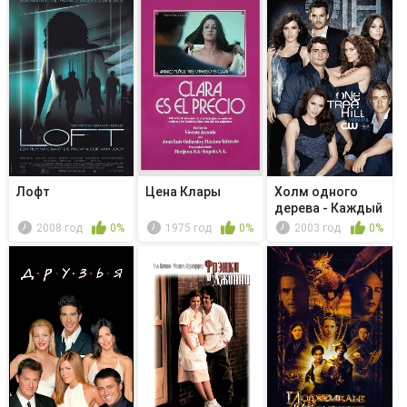
Лофт
Цена Клары
Холм одного
дерева - Каждый
вздох это...
2008 год
0%
1975 год
0%
2003 год
0%