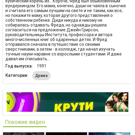
кубический корень из... Короче, Фред был обыкновенным
вундеркиндом. Его мама, конечно, души не чаяла в сыночке
и считала его самым лучшим на свете и не таким, как все,
но покажите маму, которая другого представления о
собственном ребенке. Диди никуда и никому не
собиралась отдавать Фреда, но однажды решила
согласиться на предложение Джейн Грирсон,
руководительницы Института, профессора и автора
многочисленных книг об одаренных детях. И Фред
отправился сначала в путешествие со своими
сверстниками, а затем - в колледж, где начал изучать
точные науки наравне со взрослыми студентами. И даже
давал им списывать...
Год выпуска:
1991
Категории:
Драма
Похожие видео