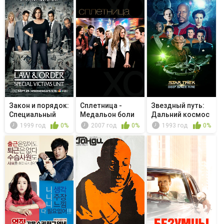
Закон и порядок:
Сплетница -
Звездный путь:
Специальный
Медальон боли
Дальний космос
корпус -...
9 - Не ...
1999 год
0%
2007 год
0%
1993 год
0%