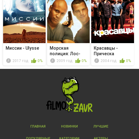
Миссии - Ulysse
Морская
Красавцы -
полиция: Лос-
Прическа
Анджелес -
2017 год
0%
2009 год
0%
2004 год
0%
Глубо...
ГЛАВНАЯ
НОВИНКИ
ЛУЧШИЕ
ПОПУЛЯРНЫЕ
КАТЕГОРИИ
АКТЕРЫ