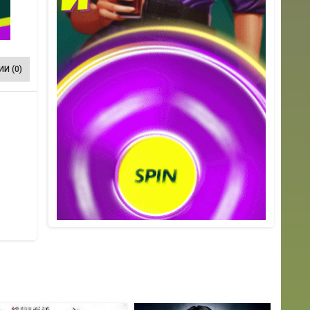
И (0)