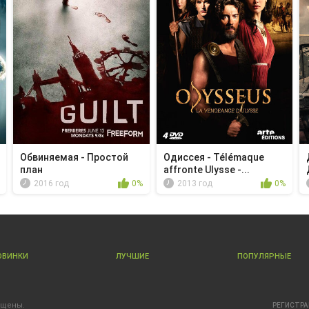
Обвиняемая - Простой
Одиссея - Télémaque
план
affronte Ulysse -...
2016 год
0%
2013 год
0%
ОВИНКИ
ЛУЧШИЕ
ПОПУЛЯРНЫЕ
ищены.
РЕГИСТР