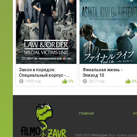
Закон и порядок:
Финальная жизнь -
Специальный корпус -...
Эпизод 10
1999 год
0%
2017 год
0%
ГЛАВНАЯ
Н
2005-2026
FilmoZavr
Все права защ