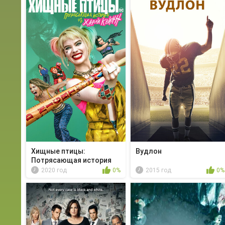
Хищные птицы:
Вудлон
Потрясающая история
Хар...
2020 год
0%
2015 год
0%