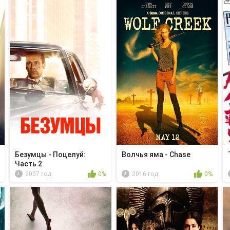
Безумцы - Поцелуй:
Волчья яма - Chase
Часть 2
2007 год
0%
2016 год
0%