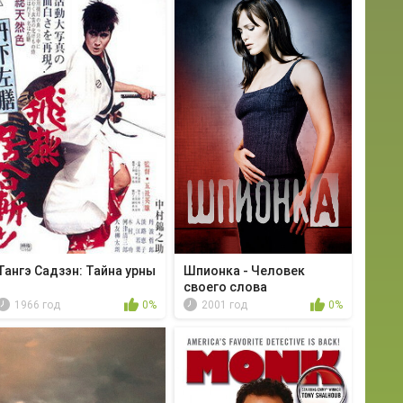
Тангэ Садзэн: Тайна урны
Шпионка - Человек
своего слова
1966 год
0%
2001 год
0%