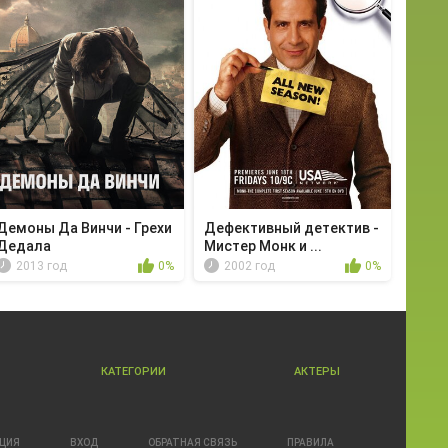
Демоны Да Винчи - Грехи
Дефективный детектив -
Дедала
Мистер Монк и ...
2013 год
0%
2002 год
0%
КАТЕГОРИИ
АКТЕРЫ
АЦИЯ
ВХОД
ОБРАТНАЯ СВЯЗЬ
ПРАВИЛА