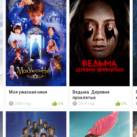
Моя ужасная няня
Ведьма. Деревня
проклятых
2005 год
0%
2019 год
0%