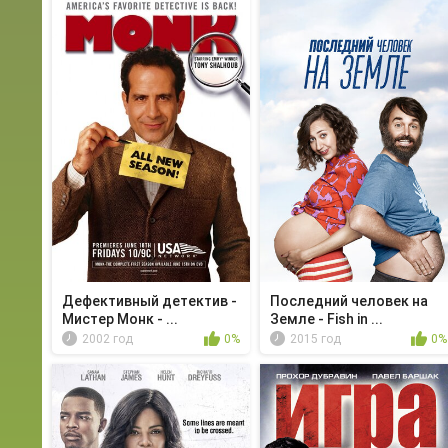
Дефективный детектив -
Последний человек на
Мистер Монк - ...
Земле - Fish in ...
2002 год
0%
2015 год
0%