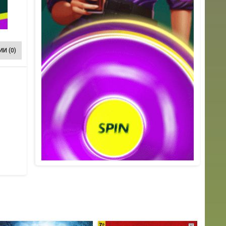
И (0)