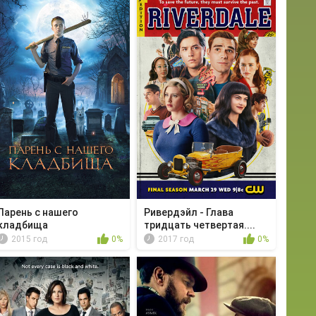
Парень с нашего
Ривердэйл - Глава
кладбища
тридцать четвертая....
2015 год
0%
2017 год
0%