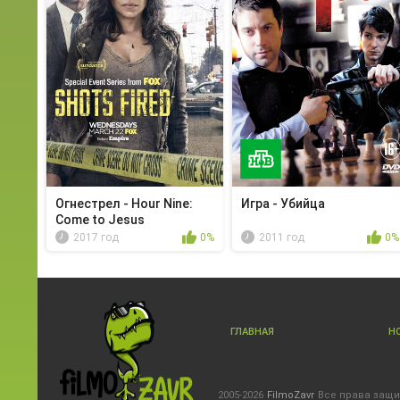
Огнестрел - Hour Nine:
Игра - Убийца
Come to Jesus
2017 год
0%
2011 год
0%
ГЛАВНАЯ
Н
2005-2026
FilmoZavr
Все права защ