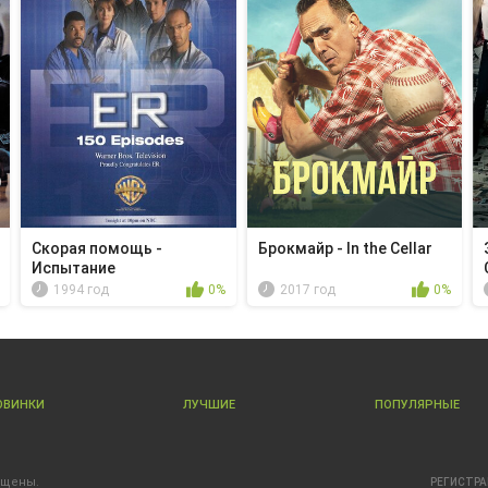
Скорая помощь -
Брокмайр - In the Cellar
Испытание
1994 год
0%
2017 год
0%
ОВИНКИ
ЛУЧШИЕ
ПОПУЛЯРНЫЕ
ищены.
РЕГИСТР