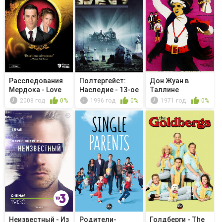
Расследования
Полтергейст:
Дон Жуан в
Мердока - Love
Наследие - 13-ое
Таллине
or Money
поколение
2008 год
0%
1996 год
0%
1971 год
0%
Неизвестный - Из
Родители-
Голдберги - The