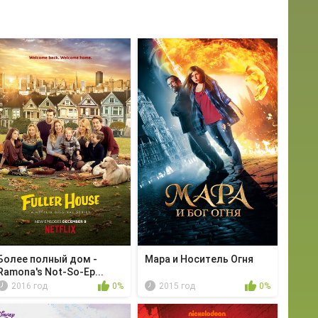
Более полный дом -
Мара и Носитель Огня
Ramona's Not-So-Ep...
2016 год
0%
2015 год
0%