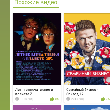
Похожие видео
Летние впечатления о
Семейный бизнес -
планете Z
Эпизод 12
1986 год
0%
2014 год
0%