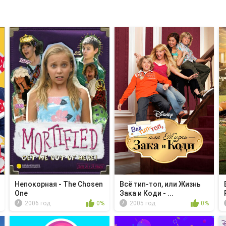
Непокорная - The Chosen
Всё тип-топ, или Жизнь
One
Зака и Коди - ...
2006 год
0%
2005 год
0%