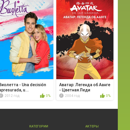
Виолетта - Una decisión
Аватар: Легенда об Аанге
apresurada, u...
- Цветная Леди
2012 год
0%
2004 год
0%
КАТЕГОРИИ
АКТЕРЫ