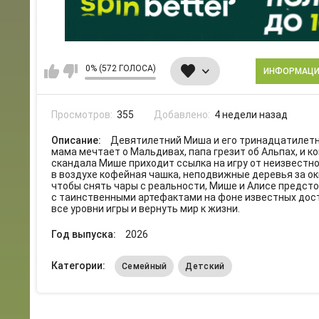
0% (572 ГОЛОСА)
ИНФОРМАЦ
Просмотров:
355
Добавлено:
4 недели назад
Описание:
Девятилетний Миша и его тринадцатилетня
мама мечтает о Мальдивах, папа грезит об Альпах, и 
скандала Мише приходит ссылка на игру от неизвестно
в воздухе кофейная чашка, неподвижные деревья за ок
чтобы снять чары с реальности, Мише и Алисе предст
с таинственными артефактами на фоне известных дост
все уровни игры и вернуть мир к жизни.
Год выпуска:
2026
Категории:
Семейный
Детский