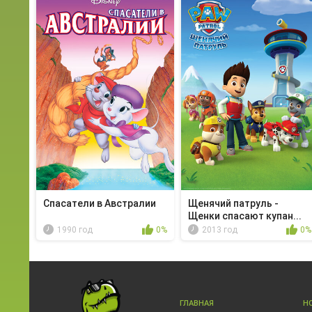
Спасатели в Австралии
Щенячий патруль -
Щенки спасают купан...
1990 год
0%
2013 год
0%
ГЛАВНАЯ
Н