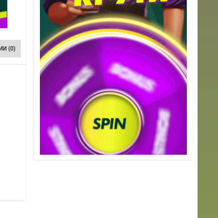
И (0)