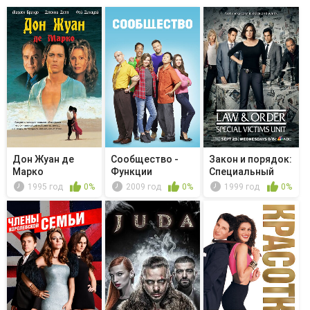
Дон Жуан де
Сообщество -
Закон и порядок:
Марко
Функции
Специальный
безопасности,
корпус -...
1995 год
0%
2009 год
0%
1999 год
0%
пр...