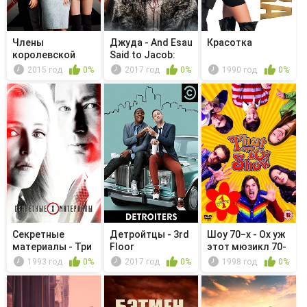
Члены
Джуда - And Esau
Красотка
королевской
Said to Jacob:
семьи - Black as
Pour ...
2015 год
0%
2017 год
0%
1990 год
0%
Hi...
Секретные
Детройтцы - 3rd
Шоу 70−х - Ох уж
материалы - Три
Floor
этот мюзикл 70-
слова
х
1993 год
0%
2017 год
0%
1998 год
0%