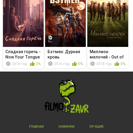
Сладкая горечь -
Бэтмен: Дурная
Миллион
Now Your Tongue
кровь
мелочей - Out of
Is C...
Hiding
2018 год
0%
2016 год
0%
2018 год
0%
ГЛАВНАЯ
НОВИНКИ
ЛУЧШИЕ