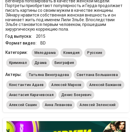
Вегенера попозировать в качестве женской модели.
Портреты приобретают популярность и Герда продолжает
писать картины со своим мужем в качестве женщины.
Эйнару нравится собственная женская внешность и он
начинает жить под именем Лили Эльбе. Впоследствии
Эльбе становится первым человеком, прошедшим
хирургическую коррекцию пола.
Год выпуска:
2015
Формат видео:
BD
Категории:
Мелодрама
Комедия
Русские
Криминал
Драма
Биография
Актеры:
Татьяна Виноградова
Светлана Большакова
Константин Адаев
Алексей Марков
Алексей Бажанов
Анастасия Карачевская
Денис Боеревич
Алексей Сашин
Анна Леванова
Алексей Зеленский