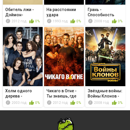
Обитель лжи -
На расстоянии
Грань -
Дэймон-
удара
Способность
детям.org
2012 год
0%
1993 год
0%
2008 год
0%
Холм одного
Чикаго в Огне -
Звёздные войны:
дерева -
Ты знаешь, где
Войны Клонов -
Прощальная
меня и...
Цитадель
2003 год
0%
2012 год
0%
2008 год
0%
песня