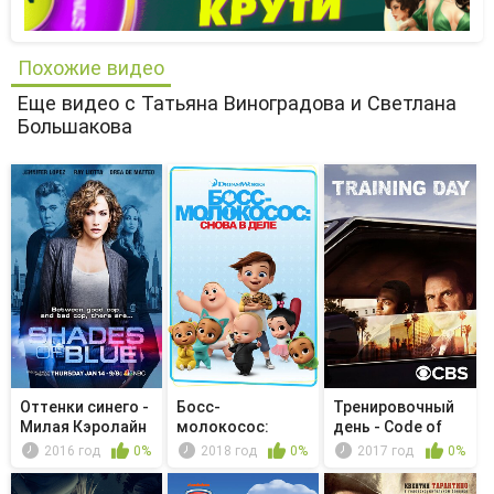
Похожие видео
Еще видео с Татьяна Виноградова и Светлана
Большакова
Оттенки синего -
Босс-
Тренировочный
Милая Кэролайн
молокосос:
день - Code of
Снова в деле -
Honor
2016 год
0%
2018 год
0%
2017 год
0%
P.U.