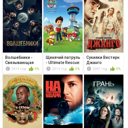
Волшебники -
Щенячий патруль
Сукияки Bестерн
Связывающая
- Ultimate Rescue:
Джанго
клятва
Pu...
2015 год
0%
2013 год
0%
2007 год
0%