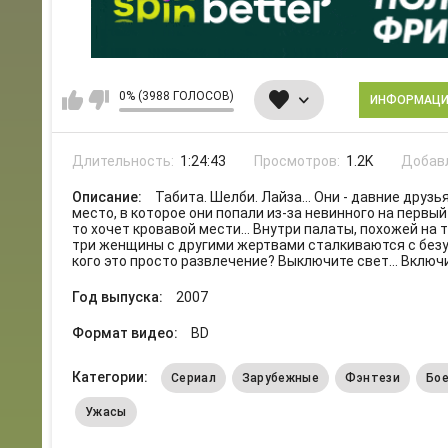
0% (3988 ГОЛОСОВ)
ИНФОРМАЦ
Длительность:
1:24:43
Просмотров:
1.2K
Добав
Описание:
Табита. Шелби. Лайза… Они - давние друзь
место, в которое они попали из-за невинного на первы
то хочет кровавой мести… Внутри палаты, похожей на
три женщины с другими жертвами сталкиваются с безу
кого это просто развлечение? Выключите свет... Включи
Год выпуска:
2007
Формат видео:
BD
Категории:
Сериал
Зарубежные
Фэнтези
Бо
Ужасы