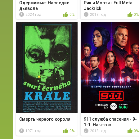
Одержимые: Наследие
Рик и Морти - Full Meta
дьявола
Jackrick
2024 год
0%
2013 год
0%
Смерть черного короля
911 служба спасения - 9-
1-1. На что ж...
1971 год
0%
2018 год
0%