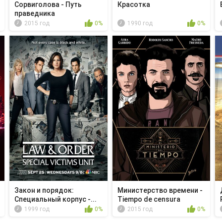
Сорвиголова - Путь
Красотка
праведника
2015 год
0%
1990 год
0%
Закон и порядок:
Министерство времени -
Специальный корпус -...
Tiempo de censura
1999 год
0%
2015 год
0%