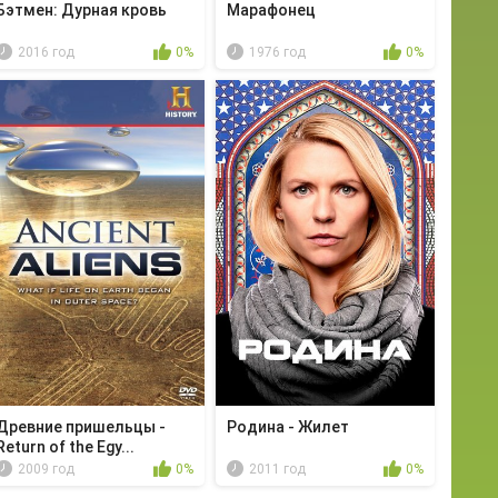
Бэтмен: Дурная кровь
Марафонец
2016 год
0%
1976 год
0%
Древние пришельцы -
Родина - Жилет
Return of the Egy...
2009 год
0%
2011 год
0%