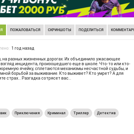
ИЯ
ПОЖАЛОВАТЬСЯ
СКРИНШОТЫ
ПОДЕЛИТЬСЯ
КОММЕНТАРИ
лено:
1 год назад
я, на разных жизненных дорогах. Их объединило ужасающее
й взгляд инцидента, произошедшего еще в школе. Что-то или кто-
 тюремную ячейку, сплетаются механизмы несчастной судьбы, и
мной борьбой за выживание. Кто выживет? Кто умрет? А для
те страх... Разгадка сотрясет вас…
евик
Приключения
Криминал
Триллер
Детектив