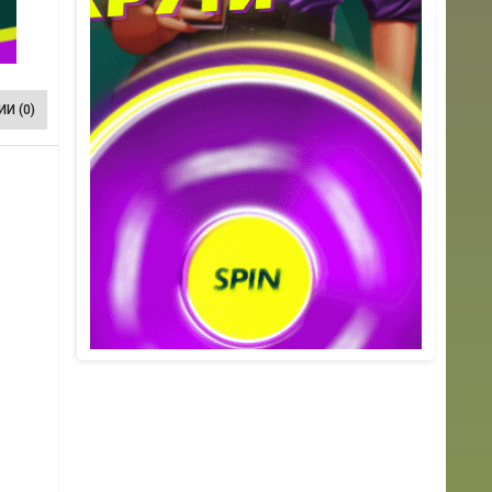
И (0)