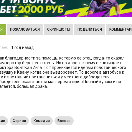
ИЯ
ПОЖАЛОВАТЬСЯ
СКРИНШОТЫ
ПОДЕЛИТЬСЯ
КОММЕНТАРИ
лено:
1 год назад
ак благодарности за помощь, которую ее отец когда-то оказал
мператор берет ее в жены. Но по дороге к нему ее похищает
доктора Вонг Кай Инга. Тот проникается идеями повстанческого
вушку к Квану, когда она выздоровеет. По дороге в автобусе к
ути и заставляет остановиться у местного добродетеля,
бродетель оказывается мастером стиля «Пьяный кулак» и по-
агается, большая драка.
кие
Сериал
Комедия
Боевик