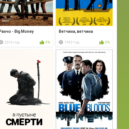
Ранчо - Big Money
Ветчина, ветчина
2016 год
0%
1992 год
0%