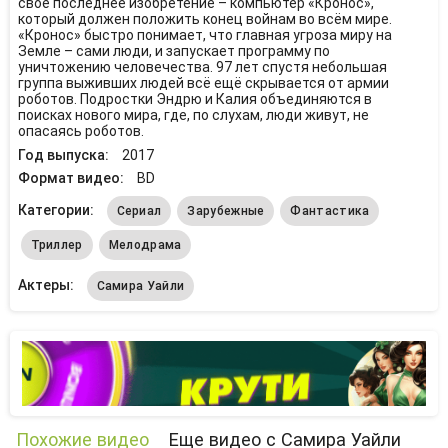
своё последнее изобретение – компьютер «Кронос»,
который должен положить конец войнам во всём мире.
«Кронос» быстро понимает, что главная угроза миру на
Земле – сами люди, и запускает программу по
уничтожению человечества. 97 лет спустя небольшая
группа выживших людей всё ещё скрывается от армии
роботов. Подростки Эндрю и Калия объединяются в
поисках нового мира, где, по слухам, люди живут, не
опасаясь роботов.
Год выпуска:
2017
Формат видео:
BD
Категории:
Сериал
Зарубежные
Фантастика
Триллер
Мелодрама
Актеры:
Самира Уайли
Похожие видео
Еще видео с Самира Уайли