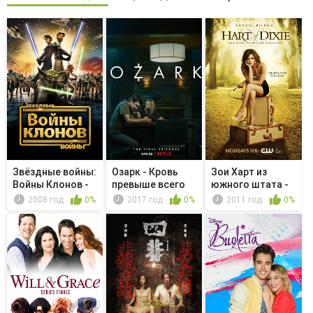
Звёздные войны:
Озарк - Кровь
Зои Харт из
Войны Клонов -
превыше всего
южного штата -
Охота ...
Kablang
2008 год
0%
2017 год
0%
2011 год
0%