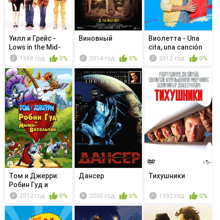
Уилл и Грейс -
Виновный
Виолетта - Una
Lows in the Mid-
cita, una canción
Eighti...
1998 год
0%
2014 год
0%
2012 год
0%
Том и Джерри:
Дансер
Тихушники
Робин Гуд и
Мышь-
2012 год
0%
2000 год
0%
1992 год
0%
Весельчак