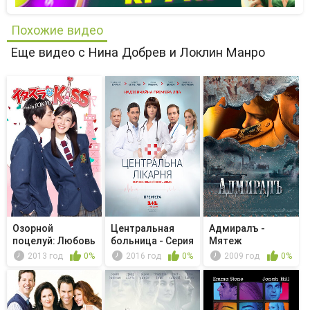
Похожие видео
Еще видео с Нина Добрев и Локлин Манро
Озорной
Центральная
Адмиралъ -
поцелуй: Любовь
больница - Серия
Мятеж
в Токио - Unm...
46
2013 год
0%
2016 год
0%
2009 год
0%