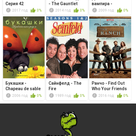
Серия 42
- The Gauntlet
вампира -
Мертвец в
2017 год
0%
2014 год
0%
2009 год
0%
колледже
Букашки -
Сайнфелд - The
Ранчо - Find Out
Chapeau de sable
Fire
Who Your Friends
Are
2006 год
0%
1989 год
0%
2016 год
0%