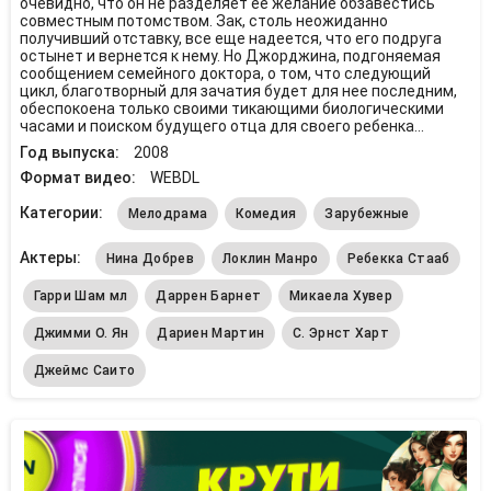
очевидно, что он не разделяет ее желание обзавестись
совместным потомством. Зак, столь неожиданно
получивший отставку, все еще надеется, что его подруга
остынет и вернется к нему. Но Джорджина, подгоняемая
сообщением семейного доктора, о том, что следующий
цикл, благотворный для зачатия будет для нее последним,
обеспокоена только своими тикающими биологическими
часами и поиском будущего отца для своего ребенка...
Год выпуска:
2008
Формат видео:
WEBDL
Категории:
Мелодрама
Комедия
Зарубежные
Актеры:
Нина Добрев
Локлин Манро
Ребекка Стааб
Гарри Шам мл
Даррен Барнет
Микаела Хувер
Джимми О. Ян
Дариен Мартин
С. Эрнст Харт
Джеймс Саито