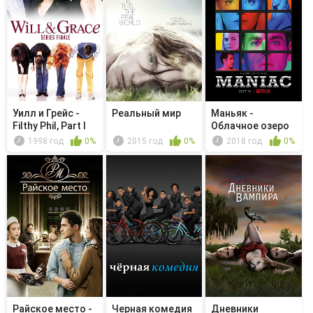
Уилл и Грейс -
Реальный мир
Маньяк -
Filthy Phil, Part I
Облачное озеро
1998 год
0%
2015 год
0%
2018 год
0%
Райское место -
Черная комедия
Дневники