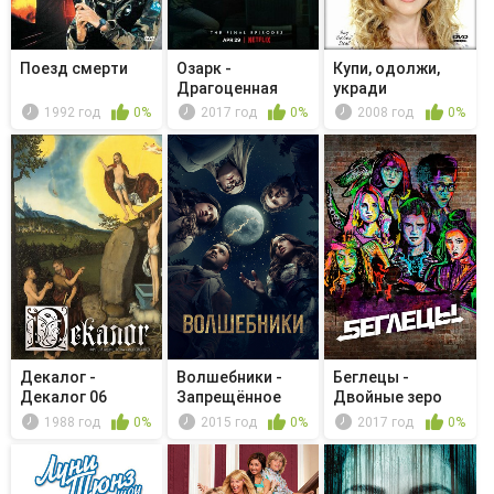
Поезд смерти
Озарк -
Купи, одолжи,
Драгоценная
укради
кровь Иисуса
1992 год
0%
2017 год
0%
2008 год
0%
Декалог -
Волшебники -
Беглецы -
Декалог 06
Запрещённое
Двойные зеро
волшебство
1988 год
0%
2015 год
0%
2017 год
0%