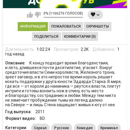
0% (1166276 ГОЛОСОВ)
ИНФОРМАЦИЯ
ПОЖАЛОВАТЬСЯ
СКРИНШОТЫ
ПОДЕЛИТЬСЯ
КОММЕНТАРИИ (0)
Длительность:
1:02:24
Просмотров:
2.2K
Добавлено:
1
год назад
Описание:
К концу подходит время благоденствия,
и лето, длившееся почти десятилетие, угасает. Вокруг
средоточия власти Семи королевств, Железного трона,
зреет заговор, и в это непростое время король решает
искать поддержки у друга юности Эддарда Старка. В мире,
где все — от короля до наемника — рвутся к власти, плетут
интриги и готовы вонзить нож в спину, есть место
и благородству, состраданию и любви. Между тем никто
не замечает пробуждение тьмы из легенд далеко
на Севере — и лишь Стена защищает живых к югу от нее.
Год выпуска:
2011
Формат видео:
BD
Категории:
Сериал
Русские
Комедия
Криминал