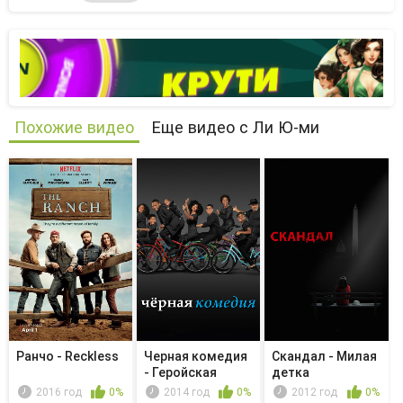
Похожие видео
Еще видео с Ли Ю-ми
Ранчо - Reckless
Черная комедия
Скандал - Милая
- Геройская
детка
пицца
2016 год
0%
2014 год
0%
2012 год
0%