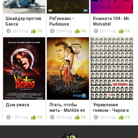
Шнайдер против
РеГенезис -
Комната 104 - Mr.
Бакса
Рыбешка
Mulvahill
2015 год
0%
2004 год
0%
2017 год
0%
Дом ужаса
Лгать, чтобы
Управление
жить - Matilde en
гневом - Чарли и
su lugar
дочь его ...
1981 год
0%
2013 год
0%
2012 год
0%