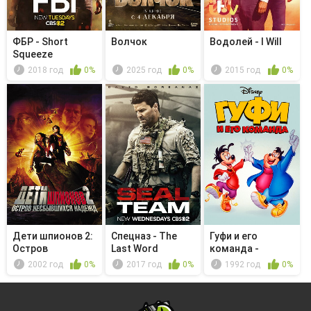
ФБР - Short
Волчок
Водолей - I Will
Squeeze
2018 год
0%
2025 год
0%
2015 год
0%
Дети шпионов 2:
Спецназ - The
Гуфи и его
Остров
Last Word
команда -
несбывшихся
Учение — свет
2002 год
0%
2017 год
0%
1992 год
0%
на...