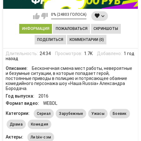
0% (24803 ГОЛОСА)
ИНФОРМАЦИЯ
ПОЖАЛОВАТЬСЯ
СКРИНШОТЫ
ПОДЕЛИТЬСЯ
КОММЕНТАРИИ (0)
Длительность:
24:34
Просмотров:
1.7K
Добавлено:
1 год
назад
Описание:
Бесконечная смена мест работы, невероятные
и безумные ситуации, в которые попадает герой,
постоянные приводы в полицию и потрясающее обаяние
комедийного персонажа шоу «Наша Russia» Александра
Бородача.
Год выпуска:
2016
Формат видео:
WEBDL
Категории:
Сериал
Зарубежные
Ужасы
Боевик
Драма
Комедия
Актеры:
Ли Ын-сэм