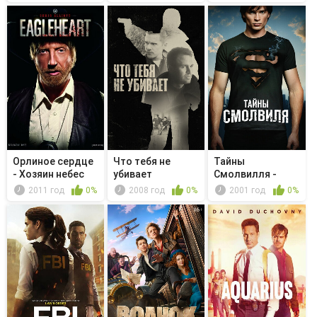
Орлиное сердце
Чтo тебя не
Тайны
- Хозяин небес
убивает
Смолвилля -
Одержимость
2011 год
0%
2008 год
0%
2001 год
0%