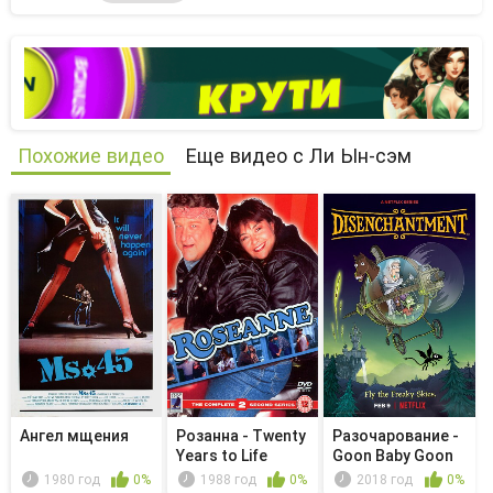
Похожие видео
Еще видео с Ли Ын-сэм
Ангел мщения
Розанна - Twenty
Разочарование -
Years to Life
Goon Baby Goon
1980 год
0%
1988 год
0%
2018 год
0%