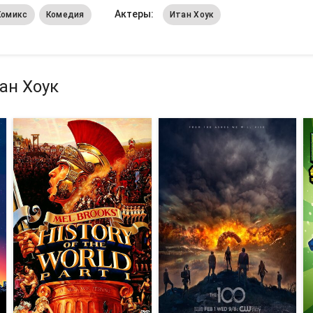
Актеры:
Комикс
Комедия
Итан Хоук
ан Хоук