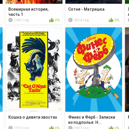
Всемирная история,
Сотня - Матрешка
часть 1
1981 год
0%
2014 год
0%
Кошка о девяти хвостах
Финес и Ферб - Записки
из подполья: Н...
1971 год
0%
2007 год
0%