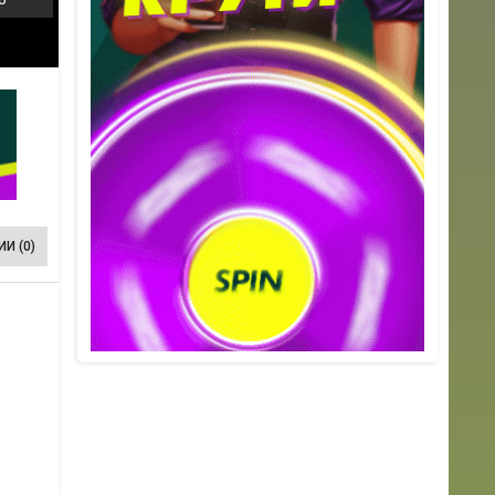
И (0)