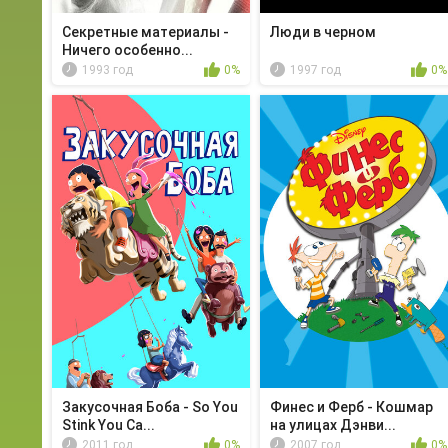
Секретные материалы -
Люди в черном
Ничего особенно...
1993 год
0%
1997 год
0%
Закусочная Боба - So You
Финес и Ферб - Кошмар
Stink You Ca...
на улицах Дэнви...
2011 год
0%
2007 год
0%