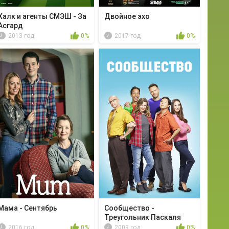
Халк и агенты СМЭШ - За
Двойное эхо
Асгард
2013 год
0%
2017 год
0%
Мама - Сентябрь
Сообщество -
Треугольник Паскаля
повт...
2016 год
0%
2009 год
0%