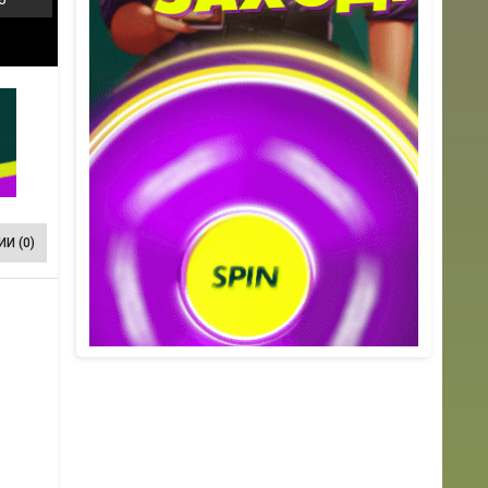
И (0)