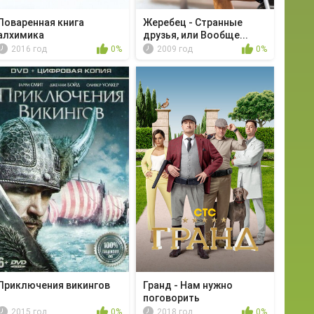
Поваренная книга
Жеребец - Странные
алхимика
друзья, или Вообще...
2016 год
0%
2009 год
0%
Приключения викингов
Гранд - Нам нужно
поговорить
2015 год
0%
2018 год
0%