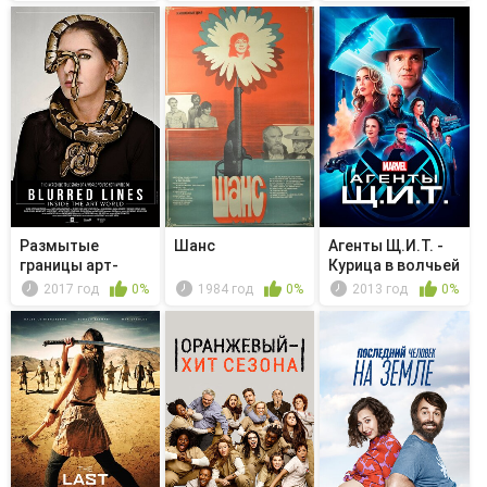
Размытые
Шанс
Агенты Щ.И.Т. -
границы арт-
Курица в волчьей
мира
норе
2017 год
0%
1984 год
0%
2013 год
0%