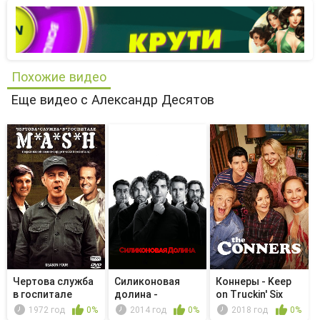
Похожие видео
Еще видео с Александр Десятов
Чертова служба
Силиконовая
Коннеры - Keep
в гoспитале
долина -
on Truckin' Six
M*A*S*H - ...
Обязательный
Feet A...
1972 год
0%
2014 год
0%
2018 год
0%
арб...