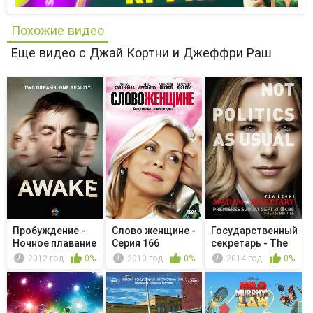
Похожие видео
Еще видео с Джай Кортни и Джеффри Раш
Пробуждение -
Слово женщине -
Государственный
Ночное плавание
Серия 166
секретарь - The
Rusalka
2012 год
0%
2010 год
0%
2014 год
0%