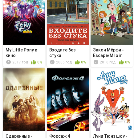
My Little Pony в
Входите без
Закон Мёрфи -
кино
стука
Escape/Milo in
Space
2017 год
0%
2005 год
0%
2016 год
0%
Одаренные -
Форсаж 4
Луни Тюнз шоу -