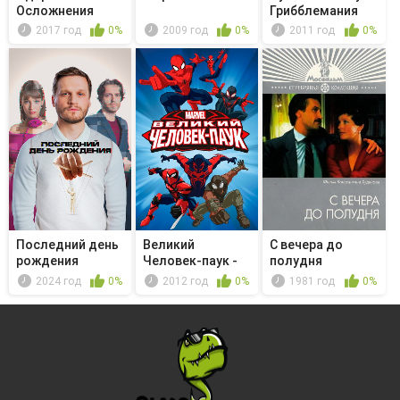
Осложнения
Грибблемания
2017 год
0%
2009 год
0%
2011 год
0%
Последний день
Великий
С вечера до
рождения
Человек-паук -
полудня
Разоблачённый
2024 год
0%
2012 год
0%
1981 год
0%