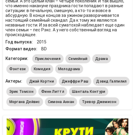
семьи. А это целый клан – четыре поколения. И так вышло,
что именно накануне праздника гости попадают в разные
ситуации: в печальную, смешную, а кто-то и вовсе в
абсурдную. В конце концов за ужином разворачивается
настоящий семейный скандал. Да к тому же являются
незваные гости. И за всей суматохой наблюдает еще один
член семьи – пес Рэкс. А у него собственный взгляд на
происходящее.
Год выпуска:
2015
Формат видео:
BD
Категории:
Приключения
Семейный
Драма
Фэнтези
Комедия
Мелодрама
Актеры:
Джай Кортни
Джеффри Раш
Дэвид Галпилил
Эрик Томсон
Финн Литтл
Шанталь Контури
Моргана Дейвис
Симона Аннан
Тревор Джемисон