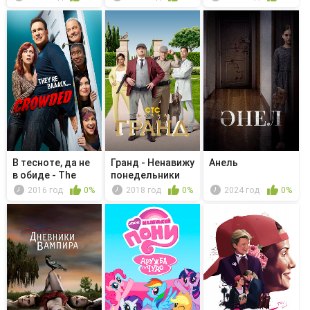
Party...
В тесноте, да не
Гранд - Ненавижу
Анель
в обиде - The
понедельники
Fixer
2016 год
0%
2018 год
0%
2024 год
0%