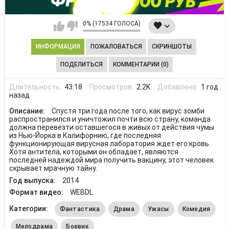
0% (17534 ГОЛОСА)
ИНФОРМАЦИЯ
ПОЖАЛОВАТЬСЯ
СКРИНШОТЫ
ПОДЕЛИТЬСЯ
КОММЕНТАРИИ (0)
Длительность:
43:18
Просмотров:
2.2K
Добавлено:
1 год
назад
Описание:
Спустя три года после того, как вирус зомби
распространился и уничтожил почти всю страну, команда
должна перевезти оставшегося в живых от действия чумы
из Нью-Йорка в Калифорнию, где последняя
функционирующая вирусная лаборатория ждет его кровь.
Хотя антитела, которыми он обладает, являются
последней надеждой мира получить вакцину, этот человек
скрывает мрачную тайну.
Год выпуска:
2014
Формат видео:
WEBDL
Категории:
Фантастика
Драма
Ужасы
Комедия
Мелодрама
Боевик