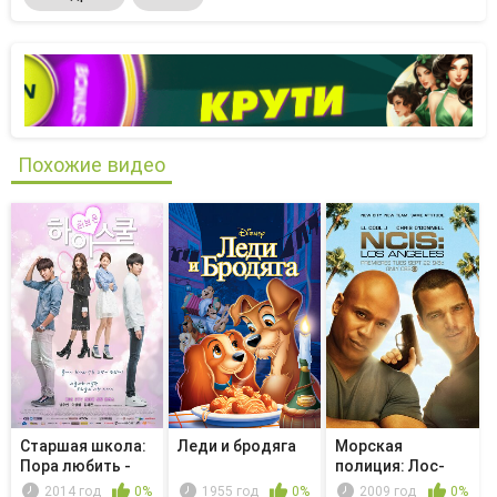
Похожие видео
Старшая школа:
Леди и бродяга
Морская
Пора любить -
полиция: Лос-
Episode ...
Анджелес -
2014 год
0%
1955 год
0%
2009 год
0%