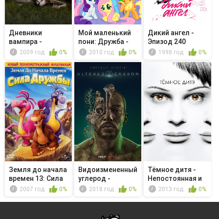
Дневники
Мой маленький
Дикий ангел -
вампира -
пони: Дружба -
Эпизод 240
Ностальгия та
это чудо...
2009 год
0%
2010 год
0%
1998 год
0%
ещё ...
Земля до начала
Видоизмененный
Тёмное дитя -
времен 13: Сила
углерод -
Непостоянная и
дружбы
Призрак
полная в...
2007 год
0%
2018 год
0%
2013 год
0%
женщины